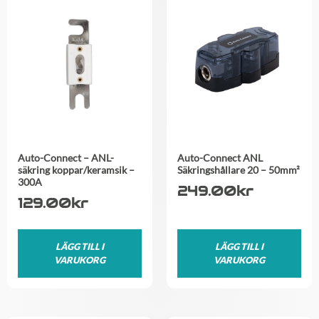
Auto-Connect – ANL-
Auto-Connect ANL
säkring koppar/keramsik –
Säkringshållare 20 – 50mm²
300A
249.00
kr
129.00
kr
LÄGG TILL I
LÄGG TILL I
VARUKORG
VARUKORG