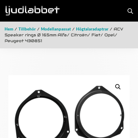
Hem
/
Tillbehör
/
Modellanpassat
/
Högtalaradaptrar
/ ACV
Speaker rings Ø 165mm Alfa/ Citroën/ Fiat/ Opel/
Peugeot 430851