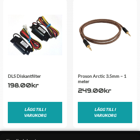
DLS Diskantfilter
Proson Arctic 3.5mm – 1
meter
198.00
kr
249.00
kr
LÄGG TILL I
LÄGG TILL I
VARUKORG
VARUKORG