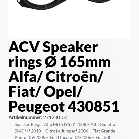
ACV Speaker
rings Ø 165mm
Alfa/ Citroën/
Fiat/ Opel/
Peugeot 430851
Artikelnummer:
271230-07
Speaker Rings Alfa MiTo (955)¹ 2008 – Alfa Giuletta
(940)¹+² 2010 – Citroën Jumper¹ 2006 – Fiat Grande
Punto¹ 09/2005 – Fiat Ducato¹ 06/2006 – Fiat 500