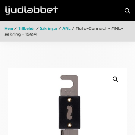
Hem
/
Tillbehör
/
Säkringar
/
ANL
/ Auto-Connect – ANL-
säkring – 150A