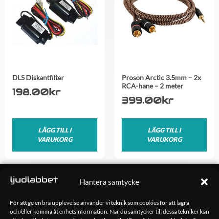
DLS Diskantfilter
Proson Arctic 3.5mm – 2x
RCA-hane – 2 meter
198.00
kr
399.00
kr
LÄGG TILL I
LÄGG TILL I
VARUKORG
VARUKORG
OM OSS
Hantera samtycke
Ljudlabbet är en del av Kungshamns Bildepå – Ljudlabbet i
Sotenäs AB.
För att ge en bra upplevelse använder vi teknik som cookies för att lagra
och/eller komma åt enhetsinformation. När du samtycker till dessa tekniker kan