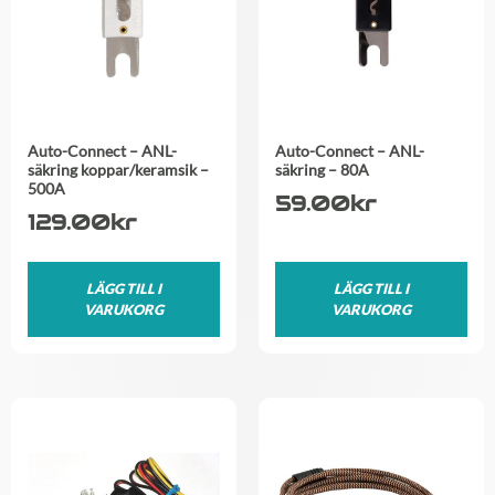
Auto-Connect – ANL-
Auto-Connect – ANL-
säkring koppar/keramsik –
säkring – 80A
500A
59.00
kr
129.00
kr
LÄGG TILL I
LÄGG TILL I
VARUKORG
VARUKORG