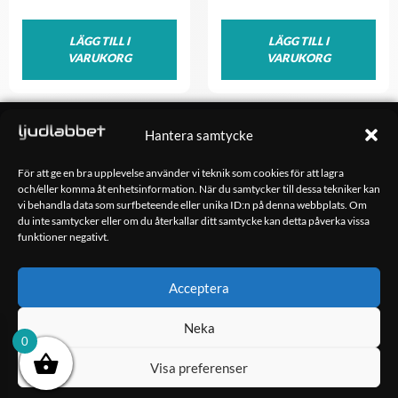
LÄGG TILL I
LÄGG TILL I
VARUKORG
VARUKORG
OM OSS
Hantera samtycke
Ljudlabbet är en del av Kungshamns Bildepå – Ljudlabbet i
Sotenäs AB.
För att ge en bra upplevelse använder vi teknik som cookies för att lagra
och/eller komma åt enhetsinformation. När du samtycker till dessa tekniker kan
vi behandla data som surfbeteende eller unika ID:n på denna webbplats. Om
KONTAKT
du inte samtycker eller om du återkallar ditt samtycke kan detta påverka vissa
Klippsjövägen 5
funktioner negativt.
456 34 Kungshamn
info@ljudlabbet.nu
Acceptera
Neka
0
Visa preferenser
Copyright 2023 Ljudlabbet i Sotenäs AB – Hemsida skapad av
Kimsoft Media AB