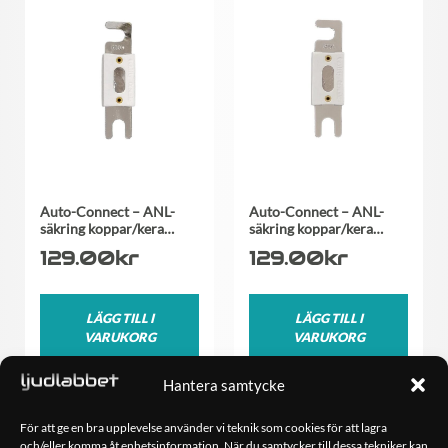
Auto-Connect – ANL-
Auto-Connect – ANL-
säkring koppar/kera…
säkring koppar/kera…
129.00
kr
129.00
kr
LÄGG TILL I
LÄGG TILL I
VARUKORG
VARUKORG
Hantera samtycke
För att ge en bra upplevelse använder vi teknik som cookies för att lagra
och/eller komma åt enhetsinformation. När du samtycker till dessa tekniker kan