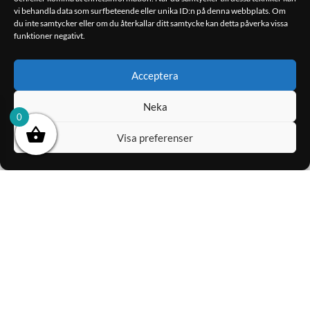
vi behandla data som surfbeteende eller unika ID:n på denna webbplats. Om
du inte samtycker eller om du återkallar ditt samtycke kan detta påverka vissa
funktioner negativt.
Acceptera
Neka
0
Visa preferenser
FOUR Connect – AGU
FOUR Connect – AGU
Fuse 20A – 4-…
Fuse 20A – 2pc…
150.00
kr
35.00
kr
LÄGG TILL I
LÄGG TILL I
VARUKORG
VARUKORG