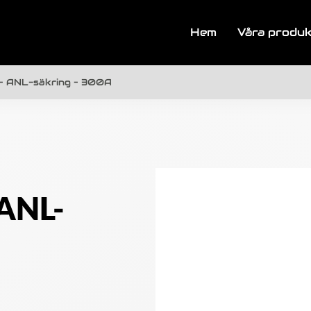
Hem
Våra produ
– ANL-säkring – 300A
 ANL-