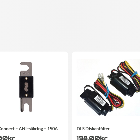
onnect – ANL-säkring – 150A
DLS Diskantfilter
00
kr
198.00
kr