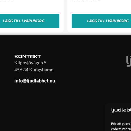
LÄGG TILL I VARUKORG
LÄGG TILL I VARUKORG
KONTAKT
Klippsjövägen 5
456 34 Kungshamn
info@ljudlabbet.nu
För att ge en
enhetsinforma