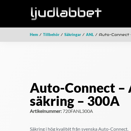
Hem
/
Tillbehör
/
Säkringar
/
ANL
/ Auto-Connect 
Auto-Connect –
säkring – 300A
Artikelnummer:
720FANL300A
Säkring i hög kvalitét från svenska Auto-Connect.