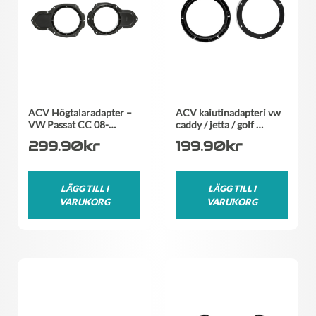
ACV Högtalaradapter –
ACV kaiutinadapteri vw
VW Passat CC 08-…
caddy / jetta / golf …
299.90
kr
199.90
kr
LÄGG TILL I
LÄGG TILL I
VARUKORG
VARUKORG