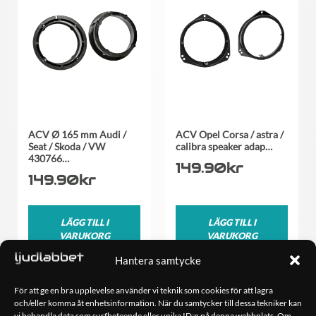
ACV Ø 165 mm Audi /
ACV Opel Corsa / astra /
Seat / Skoda / VW
calibra speaker adap…
430766…
149.90
kr
149.90
kr
LÄGG TILL I
LÄGG TILL I
VARUKORG
VARUKORG
Hantera samtycke
För att ge en bra upplevelse använder vi teknik som cookies för att lagra
och/eller komma åt enhetsinformation. När du samtycker till dessa tekniker kan
vi behandla data som surfbeteende eller unika ID:n på denna webbplats. Om