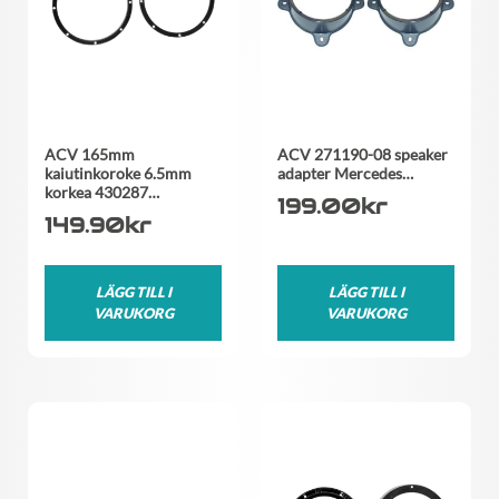
ACV 165mm
ACV 271190-08 speaker
kaiutinkoroke 6.5mm
adapter Mercedes…
korkea 430287…
199.00
kr
149.90
kr
LÄGG TILL I
LÄGG TILL I
VARUKORG
VARUKORG