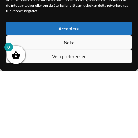
du inte samtycker eller om du återkallar ditt samtycke kan detta påverka vissa
funktioner negativt.
Acceptera
Neka
0
Visa preferenser
ACV Speaker adapter Ø
ACV Speaker adapter
165 mm Mercedes E-cla…
Ford / Mercedes271190-
16…
199.90
kr
199.00
kr
LÄGG TILL I
LÄGG TILL I
VARUKORG
VARUKORG