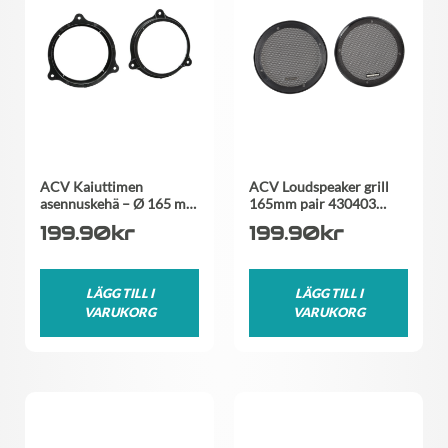
ACV Kaiuttimen
ACV Loudspeaker grill
asennuskehä – Ø 165 m…
165mm pair 430403…
199.90
kr
199.90
kr
LÄGG TILL I
LÄGG TILL I
VARUKORG
VARUKORG