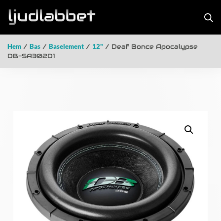
Hem
/
Bas
/
Baselement
/
12"
/ Deaf Bonce Apocalypse
DB-SA302D1