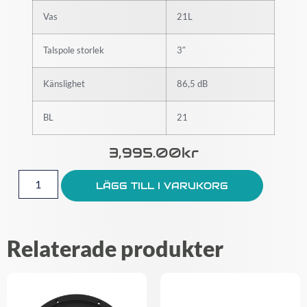
Vas
21L
Talspole storlek
3″
Känslighet
86,5 dB
BL
21
3,995.00
Kr
LÄGG TILL I VARUKORG
Relaterade produkter