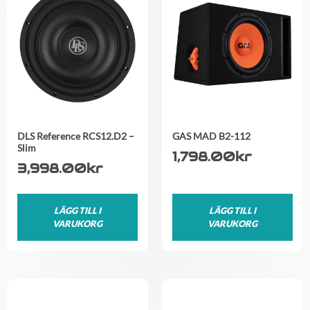
DLS Reference RCS12.D2 –
GAS MAD B2-112
Slim
1,798.00
kr
3,998.00
kr
LÄGG TILL I
LÄGG TILL I
VARUKORG
VARUKORG