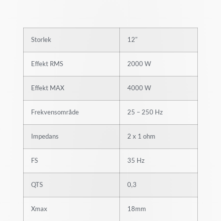
Storlek
12″
Effekt RMS
2000 W
Effekt MAX
4000 W
Frekvensområde
25 – 250 Hz
Impedans
2 x 1 ohm
FS
35 Hz
QTS
0,3
Xmax
18mm