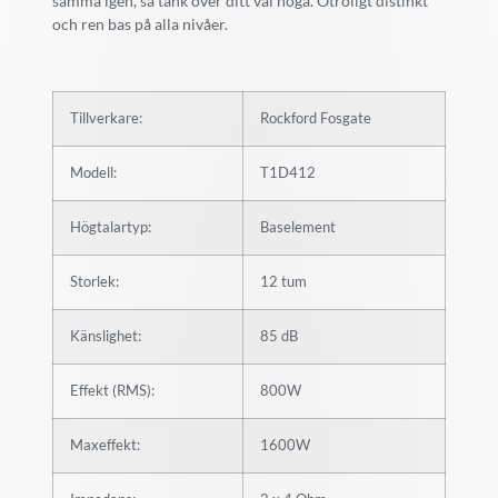
samma igen, så tänk över ditt val noga. Otroligt distinkt
och ren bas på alla nivåer.
Tillverkare:
Rockford Fosgate
Modell:
T1D412
Högtalartyp:
Baselement
Storlek:
12 tum
Känslighet:
85 dB
Effekt (RMS):
800W
Maxeffekt:
1600W