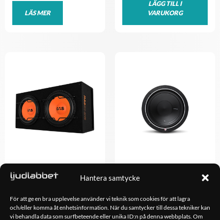
LÄGG TILL I
LÄS MER
VARUKORG
GAS MAD B1-212
Rockford Fosgate Punch
Hantera samtycke
P1S410
2,498.00
kr
998.00
kr
För att ge en bra upplevelse använder vi teknik som cookies för att lagra
och/eller komma åt enhetsinformation. När du samtycker till dessa tekniker kan
vi behandla data som surfbeteende eller unika ID:n på denna webbplats. Om
LÄGG TILL I