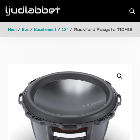
Hem
/
Bas
/
Baselement
/
12"
/ Rockford Fosgate T1D412