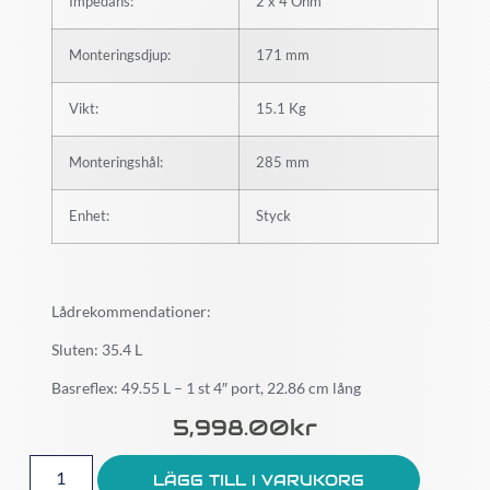
Impedans:
2 x 4 Ohm
Monteringsdjup:
171 mm
Vikt:
15.1 Kg
Monteringshål:
285 mm
Enhet:
Styck
Lådrekommendationer:
Sluten: 35.4 L
Basreflex: 49.55 L – 1 st 4″ port, 22.86 cm lång
5,998.00
Kr
LÄGG TILL I VARUKORG