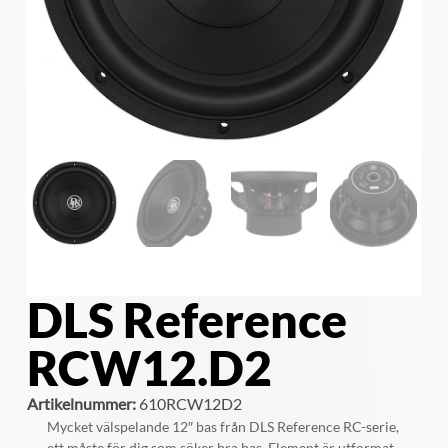
DLS Reference
RCW12.D2
Artikelnummer:
610RCW12D2
Mycket välspelande 12″ bas från DLS Reference RC-serie,
ett måste för dig som söker bra bas. Element är utformat