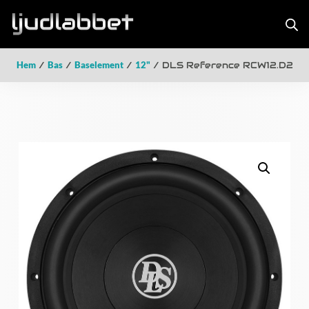
Hem
/
Bas
/
Baselement
/
12"
/ DLS Reference RCW12.D2