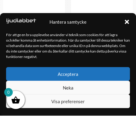
DLS ACW68 –
Rockford Fosgate Punch
Hantera samtycke
Undersätesbas
P1S410
2,990.00
kr
998.00
kr
För att ge en bra upplevelse använder vi teknik som cookies för att lagra
och/eller komma åt enhetsinformation. När du samtycker till dessa tekniker kan
vi behandla data som surfbeteende eller unika ID:n på denna webbplats. Om
LÄGG TILL I
du inte samtycker eller om du återkallar ditt samtycke kan detta påverka vissa
VARUKORG
LÄS MER
funktioner negativt.
Acceptera
OM OSS
Ljudlabbet är en del av Kungshamns Bildepå – Ljudlabbet i
Neka
0
Sotenäs AB.
Visa preferenser
KONTAKT
Klippsjövägen 5
456 34 Kungshamn
info@ljudlabbet.nu