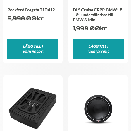
Rockford Fosgate T1D412
DLS Cruise CRPP-BMW1.8
– 8″ undersätesbas till
5,998.00
kr
BMW & Mini
1,998.00
kr
LÄGG TILL I
LÄGG TILL I
VARUKORG
VARUKORG