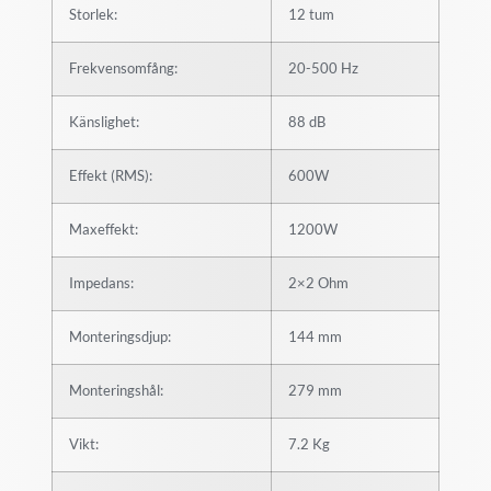
Storlek:
12 tum
Frekvensomfång:
20-500 Hz
Känslighet:
88 dB
Effekt (RMS):
600W
Maxeffekt:
1200W
Impedans:
2×2 Ohm
Monteringsdjup:
144 mm
Monteringshål:
279 mm
Vikt:
7.2 Kg