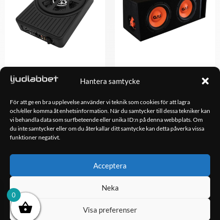
DLS ACW10 –
GAS MAD B2-210
Hantera samtycke
Undersätesbas
2,798.00
kr
3,490.00
kr
För att ge en bra upplevelse använder vi teknik som cookies för att lagra
och/eller komma åt enhetsinformation. När du samtycker till dessa tekniker kan
vi behandla data som surfbeteende eller unika ID:n på denna webbplats. Om
du inte samtycker eller om du återkallar ditt samtycke kan detta påverka vissa
LÄGG TILL I
LÄGG TILL I
funktioner negativt.
VARUKORG
VARUKORG
Acceptera
OM OSS
Neka
Ljudlabbet är en del av Kungshamns Bildepå – Ljudlabbet i
0
Sotenäs AB.
Visa preferenser