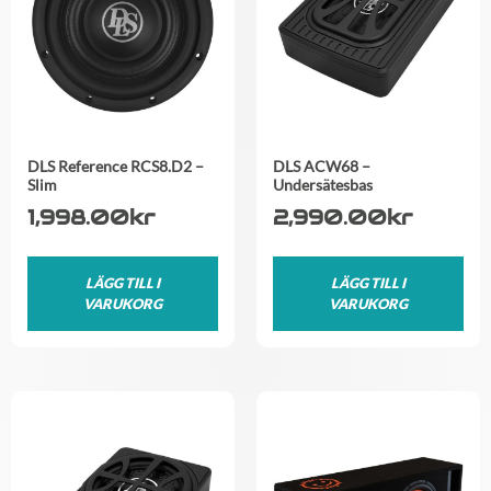
DLS Reference RCS8.D2 –
DLS ACW68 –
Slim
Undersätesbas
1,998.00
kr
2,990.00
kr
LÄGG TILL I
LÄGG TILL I
VARUKORG
VARUKORG