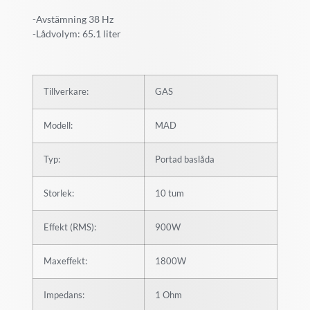
-Avstämning 38 Hz
-Lådvolym: 65.1 liter
Tillverkare:
GAS
Modell:
MAD
Typ:
Portad baslåda
Storlek:
10 tum
Effekt (RMS):
900W
Maxeffekt:
1800W
Impedans:
1 Ohm