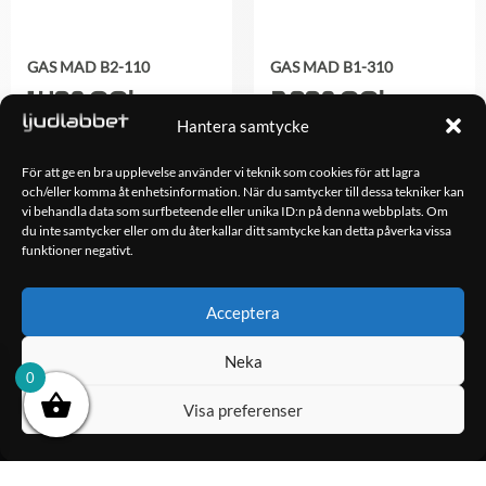
GAS MAD B2-110
GAS MAD B1-310
1,498.00
kr
2,998.00
kr
Hantera samtycke
LÄGG TILL I
LÄGG TILL I
För att ge en bra upplevelse använder vi teknik som cookies för att lagra
VARUKORG
VARUKORG
och/eller komma åt enhetsinformation. När du samtycker till dessa tekniker kan
vi behandla data som surfbeteende eller unika ID:n på denna webbplats. Om
du inte samtycker eller om du återkallar ditt samtycke kan detta påverka vissa
funktioner negativt.
OM OSS
Ljudlabbet är en del av Kungshamns Bildepå – Ljudlabbet i
Acceptera
Sotenäs AB.
Neka
KONTAKT
0
Klippsjövägen 5
Visa preferenser
456 34 Kungshamn
info@ljudlabbet.nu