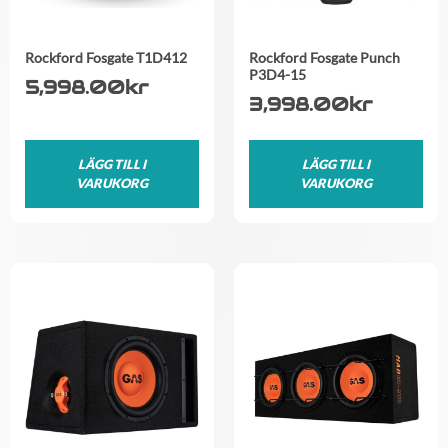
Rockford Fosgate T1D412
Rockford Fosgate Punch
P3D4-15
5,998.00
kr
3,998.00
kr
LÄGG TILL I
LÄGG TILL I
VARUKORG
VARUKORG