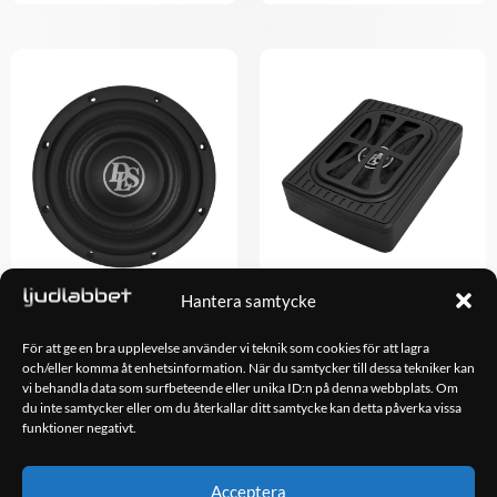
Hantera samtycke
DLS Reference RCS8.D2 –
DLS ACW68 –
Slim
Undersätesbas
För att ge en bra upplevelse använder vi teknik som cookies för att lagra
och/eller komma åt enhetsinformation. När du samtycker till dessa tekniker kan
1,998.00
kr
2,990.00
kr
vi behandla data som surfbeteende eller unika ID:n på denna webbplats. Om
du inte samtycker eller om du återkallar ditt samtycke kan detta påverka vissa
funktioner negativt.
LÄGG TILL I
LÄGG TILL I
VARUKORG
VARUKORG
Acceptera