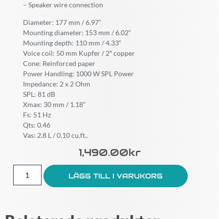
– Speaker wire connection
Diameter: 177 mm / 6.97“
Mounting diameter: 153 mm / 6.02“
Mounting depth: 110 mm / 4.33“
Voice coil: 50 mm Kupfer / 2″ copper
Cone: Reinforced paper
Power Handling: 1000 W SPL Power
Impedance: 2 x 2 Ohm
SPL: 81 dB
Xmax: 30 mm / 1.18”
Fs: 51 Hz
Qts: 0.46
Vas: 2.8 L / 0.10 cu.ft..
1,490.00
Kr
LÄGG TILL I VARUKORG