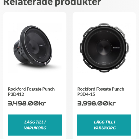
Relaterade produkter
Rockford Fosgate Punch
Rockford Fosgate Punch
P3D412
P3D4-15
3,498.00
kr
3,998.00
kr
LÄGG TILL I
LÄGG TILL I
VARUKORG
VARUKORG