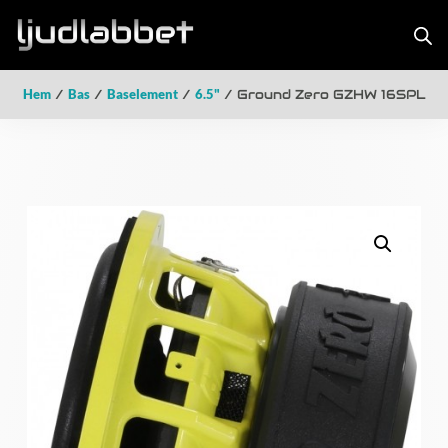
Hem
/
Bas
/
Baselement
/
6.5"
/ Ground Zero GZHW 16SPL