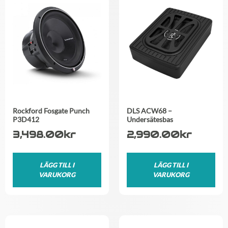
Rockford Fosgate Punch
DLS ACW68 –
P3D412
Undersätesbas
3,498.00
kr
2,990.00
kr
LÄGG TILL I
LÄGG TILL I
VARUKORG
VARUKORG