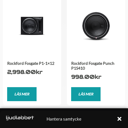
Rockford Fosgate P1-1×12
Rockford Fosgate Punch
P1S410
2,998.00
kr
998.00
kr
LÄS MER
LÄS MER
OM OSS
Hantera samtycke
Ljudlabbet är en del av Kungshamns Bildepå – Ljudlabbet i