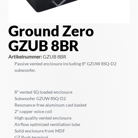
Ground Zero
GZUB 8BR
Artikelnummer:
GZUB 8BR
Passive vented enclosure including 8″ GZUW 8SQ-D2
subwoofer.
8″ vented SQ loaded enclosure
Subwoofer GZUW 8SQ-D2
Resonance-free aluminum cast basket
2″ copper voice coil
High quality vented enclosure
Airflow optimized ventilation tube
Solid enclosure from MDF
GZ Push terminal