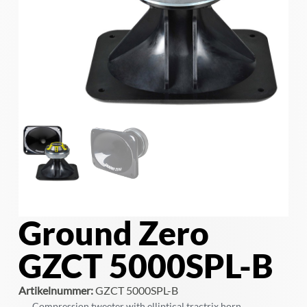
Ground Zero
GZCT 5000SPL-B
Artikelnummer:
GZCT 5000SPL-B
Compression tweeter with elliptical tractrix horn.