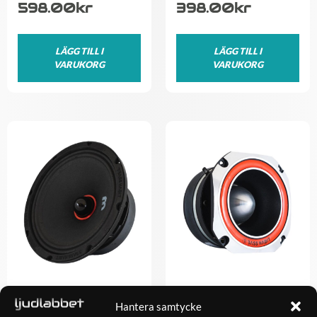
598.00
kr
398.00
kr
LÄGG TILL I
LÄGG TILL I
VARUKORG
VARUKORG
Bass Habit SPL Elite
Bass Habit SPL Elite SE45T
Hantera samtycke
SE200M
598.00
kr