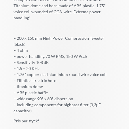
Titanium dome and horn made of ABS-plastic. 1.75″
voice coil wounded of CCA-wire. Extreme power
handling!
– 200 x 150 mm High Power Compression Tweeter
(black)
– 4 ohm
– power handling 70 W RMS, 180 W Peak
– Sensitivity 108 dB
– 1.5 – 20 KHz
– 1.75″ copper clad aluminium round wire voice coil
– Elliptical tractrix horn
– titanium dome
– ABS plastic baffle
– wide range 90° x 60° dispersion
– Including components for highpass filter (3,3µF
capacitor)
Pris per styck!