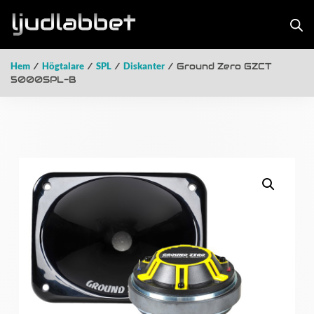
Hem
/
Högtalare
/
SPL
/
Diskanter
/ Ground Zero GZCT
5000SPL-B