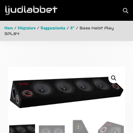
Hem
/
Högtalare
/
Raggarplanka
/
8"
/ Bass Habit Play
SPL84