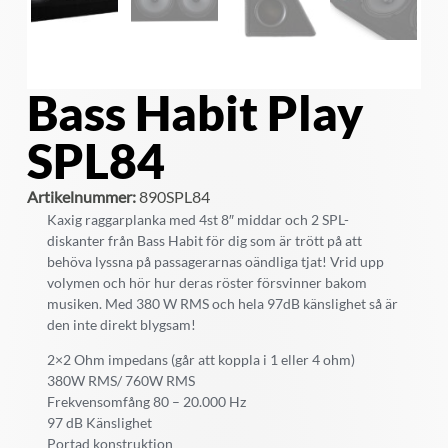
Bass Habit Play
SPL84
Artikelnummer:
890SPL84
Kaxig raggarplanka med 4st 8″ middar och 2 SPL-
diskanter från Bass Habit för dig som är trött på att
behöva lyssna på passagerarnas oändliga tjat! Vrid upp
volymen och hör hur deras röster försvinner bakom
musiken. Med 380 W RMS och hela 97dB känslighet så är
den inte direkt blygsam!
2×2 Ohm impedans (går att koppla i 1 eller 4 ohm)
380W RMS/ 760W RMS
Frekvensomfång 80 – 20.000 Hz
97 dB Känslighet
Portad konstruktion