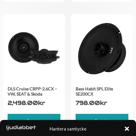
DLS Cruise CRPP-2.6CX –
Bass Habit SPL Elite
VW, SEAT & Skoda
SE200CX
2,498.00
kr
798.00
kr
LÄGG TILL I
LÄGG TILL I
VARUKORG
VARUKORG
Hantera samtycke