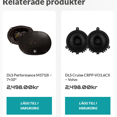
Relaterade produkter
DLS Performance M3710i –
DLS Cruise CRPP-VO1.6CX
7×10″
– Volvo
2,498.00
kr
2,498.00
kr
LÄGG TILL I
LÄGG TILL I
VARUKORG
VARUKORG