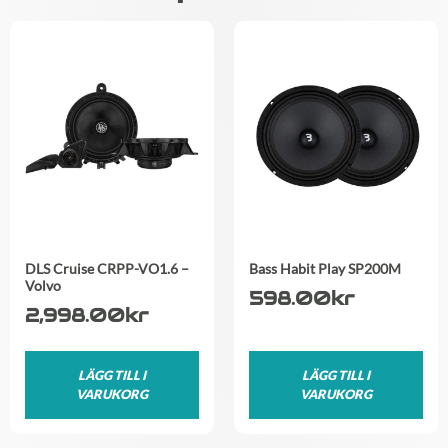
DLS Cruise CRPP-VO1.6 –
Bass Habit Play SP200M
Volvo
598.00
kr
2,998.00
kr
LÄGG TILL I
LÄGG TILL I
VARUKORG
VARUKORG