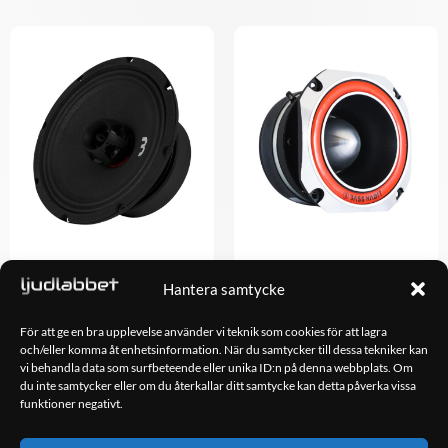
Bass Habit SPL Elite
Bass Habit SPL Elite SE45T
Hantera samtycke
SE200CX
598.00
kr
798.00
kr
För att ge en bra upplevelse använder vi teknik som cookies för att lagra
och/eller komma åt enhetsinformation. När du samtycker till dessa tekniker kan
vi behandla data som surfbeteende eller unika ID:n på denna webbplats. Om
LÄGG TILL I
LÄGG TILL I
du inte samtycker eller om du återkallar ditt samtycke kan detta påverka vissa
VARUKORG
VARUKORG
funktioner negativt.