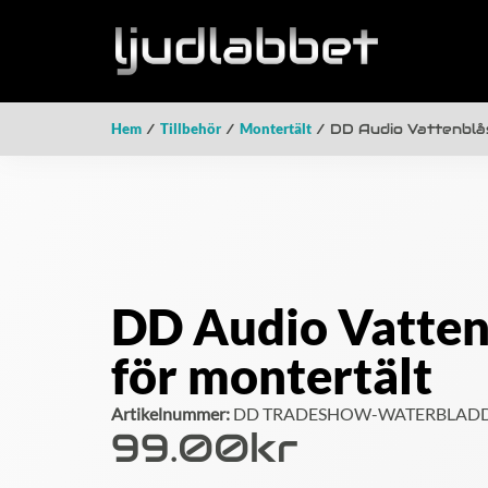
Hem
/
Tillbehör
/
Montertält
/ DD Audio Vattenblå
DD Audio Vatten
för montertält
Artikelnummer:
DD TRADESHOW-WATERBLAD
99.00
Kr