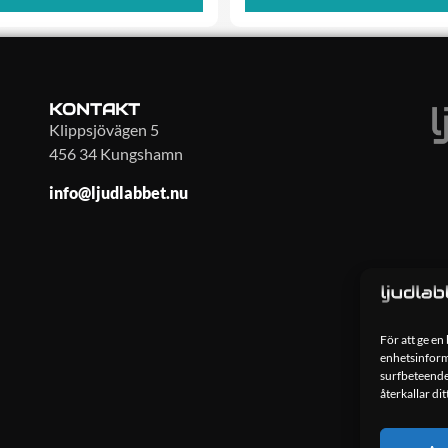
KONTAKT
Klippsjövägen 5
456 34 Kungshamn
info@ljudlabbet.nu
För att ge en
enhetsinforma
surfbeteende
återkallar di