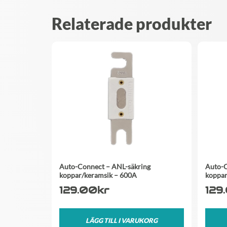
Relaterade produkter
Auto-Connect – ANL-säkring
Auto-C
koppar/keramsik – 600A
koppar
129.00
kr
129
LÄGG TILL I VARUKORG