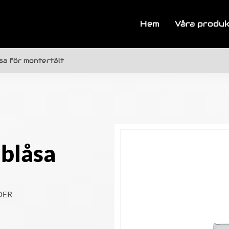
Hem
Våra produ
sa för montertält
blåsa
DER