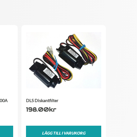
200A
DLS Diskantfilter
198.00
kr
LÄGG TILL I VARUKORG