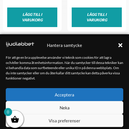
LÄGG TILL I
LÄGG TILL I
VARUKORG
VARUKORG
OM OSS
Hantera samtycke
Ljudlabbet är en del av Kungshamns Bildepå – Ljudlabbet i
Sotenäs AB.
För att ge en bra upplevelse använder vi teknik som cookies för att lagra
och/eller komma åt enhetsinformation. När du samtycker till dessa tekniker kan
vi behandla data som surfbeteende eller unika ID:n på denna webbplats. Om
KONTAKT
du inte samtycker eller om du återkallar ditt samtycke kan detta påverka vissa
Klippsjövägen 5
funktioner negativt.
456 34 Kungshamn
info@ljudlabbet.nu
Acceptera
Neka
0
Visa preferenser
Copyright 2023 Ljudlabbet i Sotenäs AB – Hemsida skapad av
Kimsoft Media AB