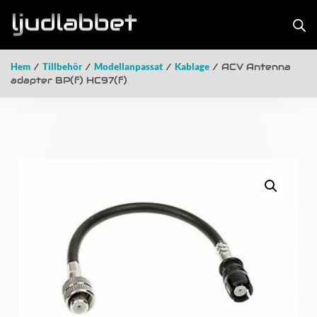
Hem
/
Tillbehör
/
Modellanpassat
/
Kablage
/ ACV Antenna
adapter BP(f) HC97(f)