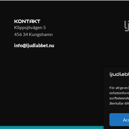
KONTAKT
Klippsjövägen 5
456 34 Kungshamn
info@ljudlabbet.nu
För att ge en
enhetsinforma
surfbeteende
återkallar di
Ac