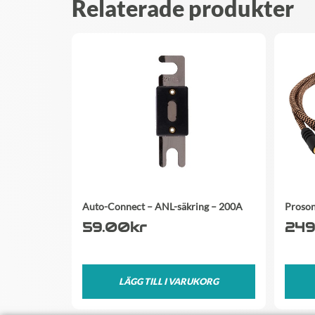
Relaterade produkter
Auto-Connect – ANL-säkring – 200A
Proson
59.00
kr
249
LÄGG TILL I VARUKORG