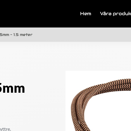
Hem
Våra produ
5mm – 1.5 meter
.5mm
yttre,