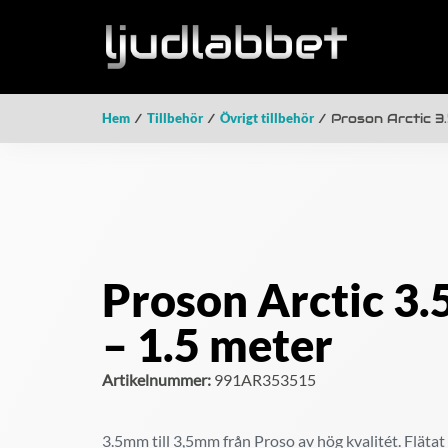
Hem
/
Tillbehör
/
Övrigt tillbehör
/ Proson Arctic 3.
Proson Arctic 3
– 1.5 meter
Artikelnummer:
991AR353515
3.5mm till 3,5mm från Proso av hög kvalitét. Flätat 