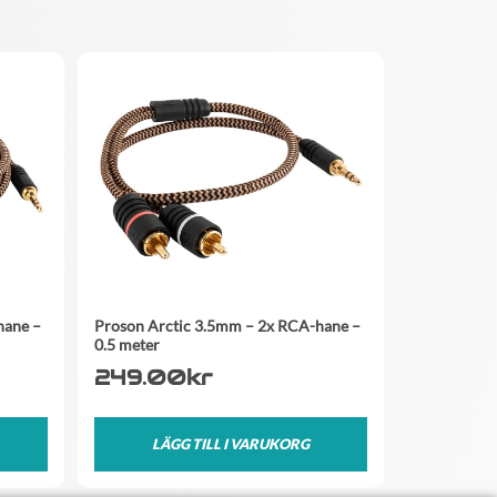
hane –
Proson Arctic 3.5mm – 2x RCA-hane –
0.5 meter
249.00
kr
LÄGG TILL I VARUKORG