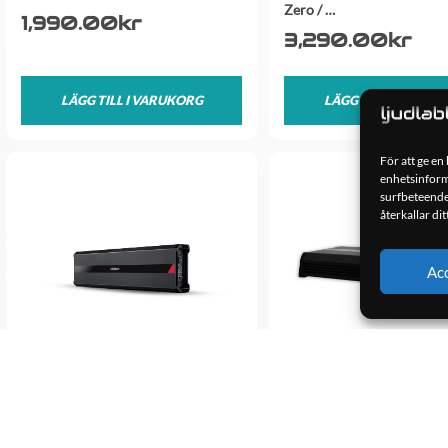
Zero / …
1,990.00
kr
3,290.00
kr
LÄGG TILL I VARUKORG
LÄGG TILL I VARUK
För att ge en
enhetsinforma
surfbeteende
återkallar di
Ac
SounDigital 35000.1 EVOX 1 ohm…
Soundigital 12000.1 EVO
39,900.00
kr
14,900.00
kr