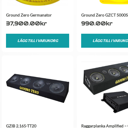
Ground Zero Germanator
Ground Zero GZCT 5000
37,900.00
kr
990.00
kr
LÄGG TILL I VARUKORG
LÄGG TILL I VARUK
GZIB 2.165-TT20
Raggarplanka Amplified –