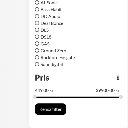
AI-Sonic
Bass Habit
DD Audio
Deaf Bonce
DLS
DS18
GAS
Ground Zero
Rockford Fosgate
Soundigital
Pris
449.00
kr
39900.00
kr
Rensa filter