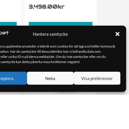
3,498.00
kr
ORG
LÄGG TILL I VARUKORG
Hantera samtycke
 bra upplevelse använder vi teknik som cookies för att lagra och/eller komma åt
tion. När du samtycker till dessa tekniker kan vi behandla data som
 eller unika ID:n på denna webbplats. Om du inte samtycker eller om du
tt samtycke kan detta påverka vissa funktioner negativt.
ceptera
Neka
Visa preferenser
X 1ohm
SounDigital 2000.4 EVO 5 – 4
ohm…
4,990.00
kr