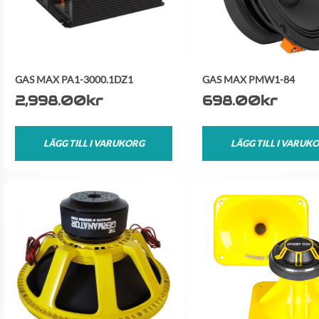
GAS MAX PA1-3000.1DZ1
GAS MAX PMW1-84
2,998.00
kr
698.00
kr
LÄGG TILL I VARUKORG
LÄGG TILL I VARUK