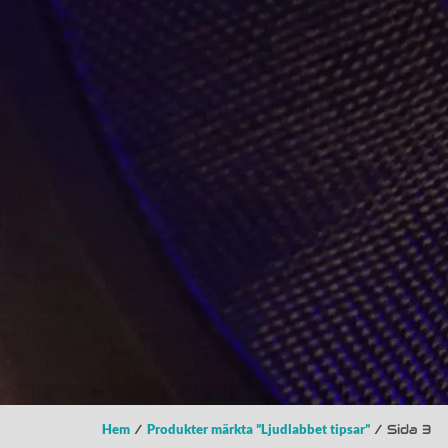
Hem
/
Produkter märkta ”Ljudlabbet tipsar”
/ Sida 3