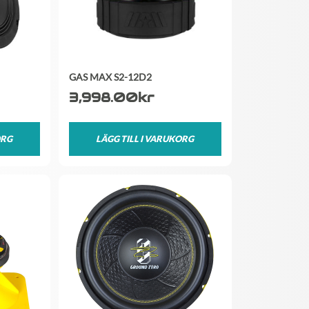
GAS MAX S2-12D2
3,998.00
kr
ORG
LÄGG TILL I VARUKORG