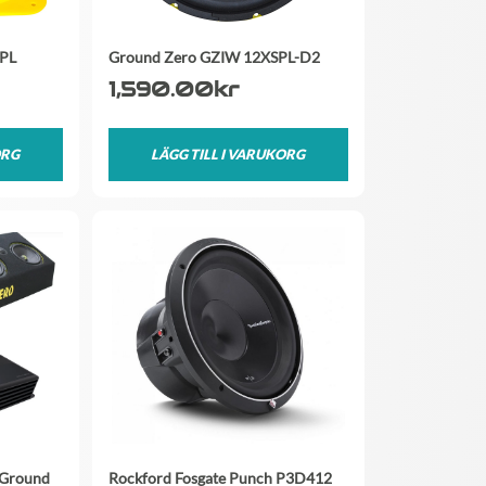
SPL
Ground Zero GZIW 12XSPL-D2
1,590.00
kr
ORG
LÄGG TILL I VARUKORG
 Ground
Rockford Fosgate Punch P3D412