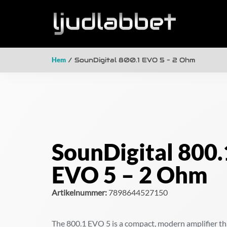
Hem
/ SounDigital 800.1 EVO 5 – 2 Ohm
SounDigital 800.
EVO 5 – 2 Ohm
Artikelnummer:
7898644527150
The 800.1 EVO 5 is a compact, modern amplifier th