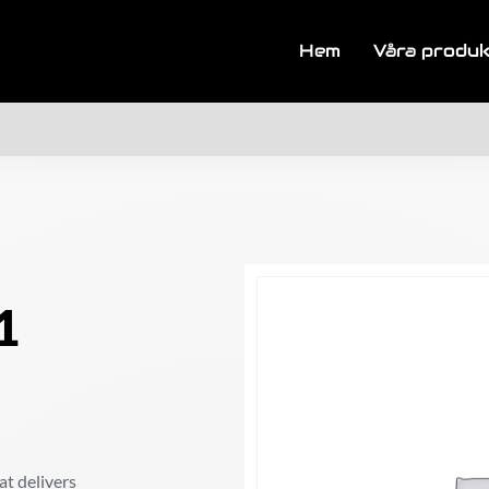
Hem
Våra produ
1
at delivers