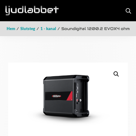
Hem
/
Slutsteg
/
1 - kanal
/ Soundigital 1200.2 EVOX4 ohm