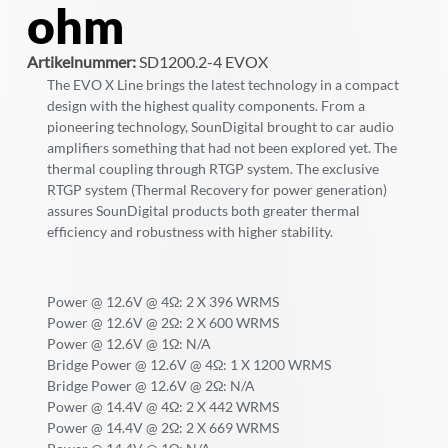
ohm
Artikelnummer:
SD1200.2-4 EVOX
The EVO X Line brings the latest technology in a compact
design with the highest quality components. From a
pioneering technology, SounDigital brought to car audio
amplifiers something that had not been explored yet. The
thermal coupling through RTGP system. The exclusive
RTGP system (Thermal Recovery for power generation)
assures SounDigital products both greater thermal
efficiency and robustness with higher stability.
Power @ 12.6V @ 4Ω: 2 X 396 WRMS
Power @ 12.6V @ 2Ω: 2 X 600 WRMS
Power @ 12.6V @ 1Ω: N/A
Bridge Power @ 12.6V @ 4Ω: 1 X 1200 WRMS
Bridge Power @ 12.6V @ 2Ω: N/A
Power @ 14.4V @ 4Ω: 2 X 442 WRMS
Power @ 14.4V @ 2Ω: 2 X 669 WRMS