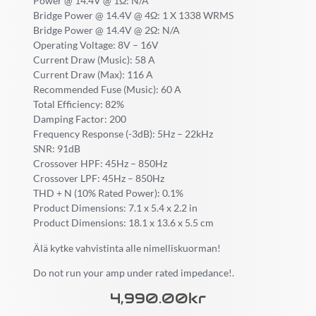
Power @ 14.4V @ 1Ω: N/A
Bridge Power @ 14.4V @ 4Ω: 1 X 1338 WRMS
Bridge Power @ 14.4V @ 2Ω: N/A
Operating Voltage: 8V – 16V
Current Draw (Music): 58 A
Current Draw (Max): 116 A
Recommended Fuse (Music): 60 A
Total Efficiency: 82%
Damping Factor: 200
Frequency Response (-3dB): 5Hz – 22kHz
SNR: 91dB
Crossover HPF: 45Hz – 850Hz
Crossover LPF: 45Hz – 850Hz
THD + N (10% Rated Power): 0.1%
Product Dimensions: 7.1 x 5.4 x 2.2 in
Product Dimensions: 18.1 x 13.6 x 5.5 cm
Älä kytke vahvistinta alle nimelliskuorman!
Do not run your amp under rated impedance!.
4,990.00
Kr