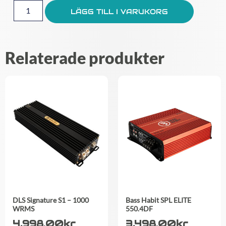
LÄGG TILL I VARUKORG
Relaterade produkter
DLS Signature S1 – 1000
Bass Habit SPL ELITE
WRMS
550.4DF
4,998.00
kr
3,498.00
kr