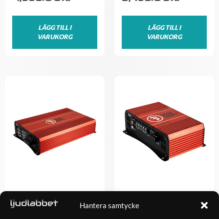
LÄGG TILL I
LÄGG TILL I
VARUKORG
VARUKORG
Bass Habit SPL ELITE
Bass Habit SPL ELITE
2200.5DF
1200.1DF
Hantera samtycke