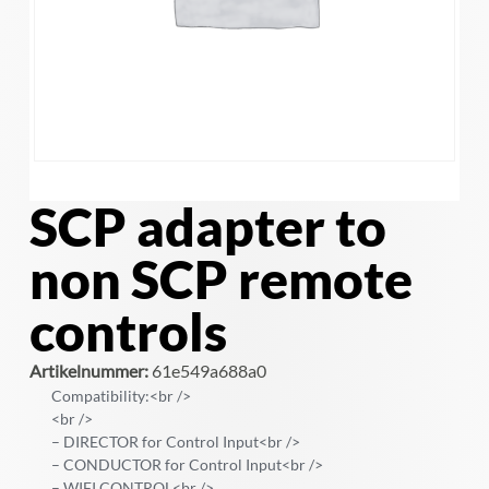
SCP adapter to
non SCP remote
controls
Artikelnummer:
61e549a688a0
Compatibility:<br />
<br />
– DIRECTOR for Control Input<br />
– CONDUCTOR for Control Input<br />
– WIFI CONTROL<br />