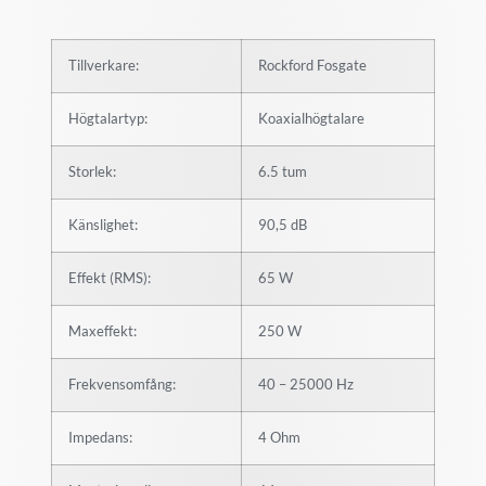
Tillverkare:
Rockford Fosgate
Högtalartyp:
Koaxialhögtalare
Storlek:
6.5 tum
Känslighet:
90,5 dB
Effekt (RMS):
65 W
Maxeffekt:
250 W
Frekvensomfång:
40 – 25000 Hz
Impedans:
4 Ohm