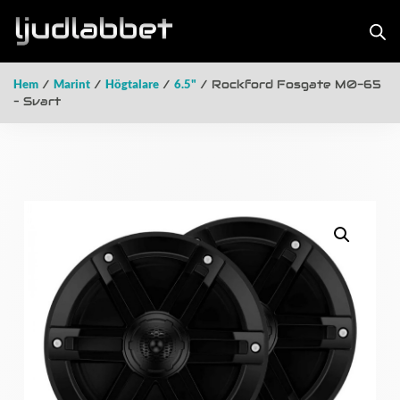
Hem
/
Marint
/
Högtalare
/
6.5"
/ Rockford Fosgate M0-65
– Svart