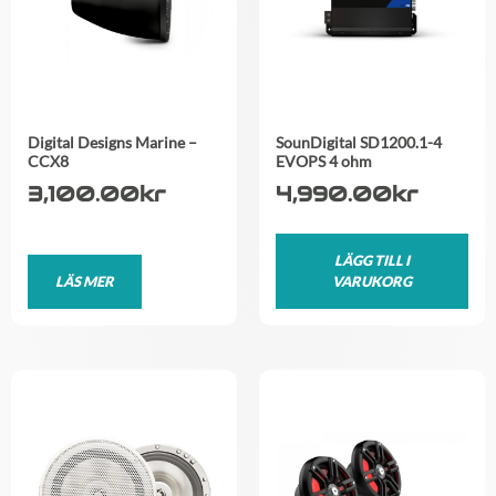
Digital Designs Marine –
SounDigital SD1200.1-4
CCX8
EVOPS 4 ohm
3,100.00
kr
4,990.00
kr
LÄGG TILL I
LÄS MER
VARUKORG