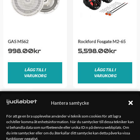
GAS MS62
Rockford Fosgate M2-65
998.00
kr
5,598.00
kr
LÄGG TILL I
LÄGG TILL I
VARUKORG
VARUKORG
OM OSS
Hantera samtycke
Ljudlabbet är en del av Kungshamns Bildepå – Ljudlabbet i
Sotenäs AB.
För att ge en bra upplevelse använder vi teknik som cookies för att lagra
och/eller komma åt enhetsinformation. När du samtycker till dessa tekniker kan
vi behandla data som surfbeteende eller unika ID:n på denna webbplats. Om
KONTAKT
du inte samtycker eller om du återkallar ditt samtycke kan detta påverka vissa
Klippsjövägen 5
funktioner negativt.