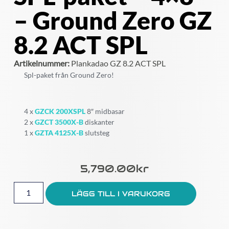
– Ground Zero GZ
8.2 ACT SPL
Artikelnummer:
Plankadao GZ 8.2 ACT SPL
Spl-paket från Ground Zero!
4 x
GZCK 200XSPL
8″ midbasar
2 x
GZCT 3500X-B
diskanter
1 x
GZTA 4125X-B
slutsteg
5,790.00
Kr
LÄGG TILL I VARUKORG