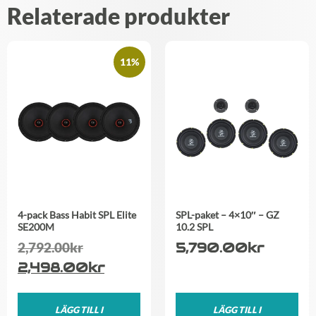
Relaterade produkter
11%
4-pack Bass Habit SPL Elite
SPL-paket – 4×10″ – GZ
SE200M
10.2 SPL
2,792.00
kr
5,790.00
kr
2,498.00
kr
LÄGG TILL I
LÄGG TILL I