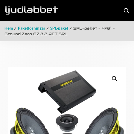
Hem
/
Paketlösningar
/
SPL-paket
/ SPL-paket – 4×8″ –
Ground Zero GZ 8.2 ACT SPL