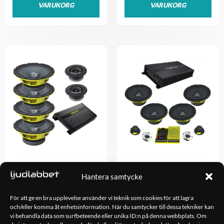
VARUKORG
VARUKORG
SPL-paket – 4×8″ – Ground
SPL-paket – 4×8″ – GZ SQL
Hantera samtycke
Zero GZ 8.2 ACT II SPL
Bundle
6,790.00
kr
7,490.00
kr
För att ge en bra upplevelse använder vi teknik som cookies för att lagra
och/eller komma åt enhetsinformation. När du samtycker till dessa tekniker kan
vi behandla data som surfbeteende eller unika ID:n på denna webbplats. Om
LÄGG TILL I
LÄGG TILL I