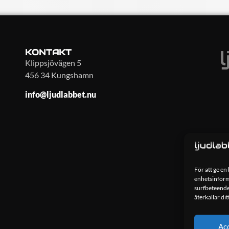
KONTAKT
Klippsjövägen 5
456 34 Kungshamn
info@ljudlabbet.nu
För att ge en
enhetsinforma
surfbeteende
återkallar di
Ac