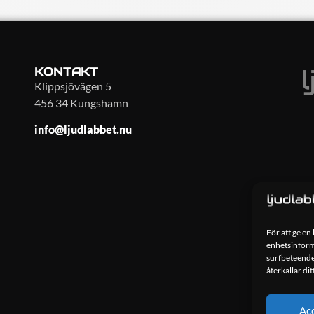
KONTAKT
Klippsjövägen 5
456 34 Kungshamn
info@ljudlabbet.nu
För att ge en
enhetsinforma
surfbeteende
återkallar di
Ac