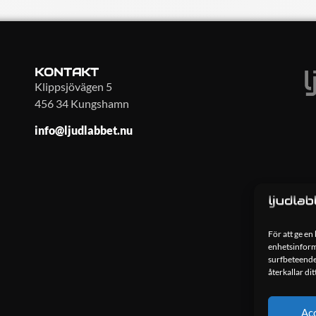
KONTAKT
Klippsjövägen 5
456 34 Kungshamn
info@ljudlabbet.nu
För att ge en
enhetsinforma
surfbeteende
återkallar di
Ac