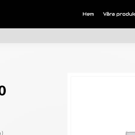
Hem
Våra produ
0
 )