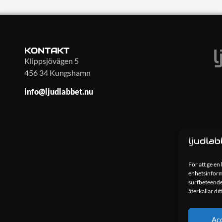
KONTAKT
Klippsjövägen 5
456 34 Kungshamn
info@ljudlabbet.nu
För att ge en
enhetsinforma
surfbeteende
återkallar di
Ac