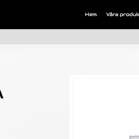
Hem
Våra produ
A