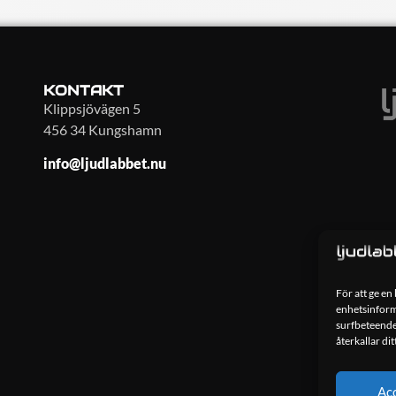
KONTAKT
Klippsjövägen 5
456 34 Kungshamn
info@ljudlabbet.nu
För att ge en
enhetsinforma
surfbeteende
återkallar di
Ac