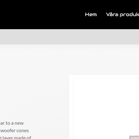
Hem
Våra produ
bar to a new
l woofer cones
g layer made of