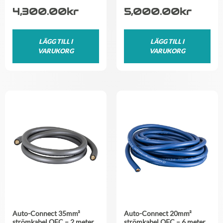
4,300.00
kr
5,000.00
kr
LÄGG TILL I
LÄGG TILL I
VARUKORG
VARUKORG
Auto-Connect 35mm²
Auto-Connect 20mm²
strömkabel OFC – 2 meter
strömkabel OFC – 6 meter