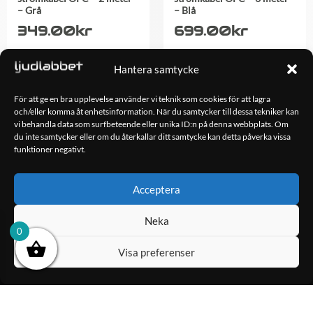
– Grå
– Blå
349.00
kr
699.00
kr
Hantera samtycke
LÄGG TILL I
LÄGG TILL I
VARUKORG
VARUKORG
För att ge en bra upplevelse använder vi teknik som cookies för att lagra
och/eller komma åt enhetsinformation. När du samtycker till dessa tekniker kan
vi behandla data som surfbeteende eller unika ID:n på denna webbplats. Om
du inte samtycker eller om du återkallar ditt samtycke kan detta påverka vissa
OM OSS
funktioner negativt.
Ljudlabbet är en del av Kungshamns Bildepå – Ljudlabbet i
Sotenäs AB.
Acceptera
KONTAKT
Klippsjövägen 5
Neka
0
456 34 Kungshamn
Visa preferenser
info@ljudlabbet.nu