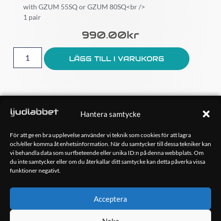
with GZUM 55SQ or GZUM 80SQ<br />
1 pair
990.00
Kr
LÄGG TILL I VARUKORG
OM OSS
Hantera samtycke
Ljudlabbet är en del av Kungshamns Bildepå – Ljudlabbet i
Sotenäs AB.
För att ge en bra upplevelse använder vi teknik som cookies för att lagra
och/eller komma åt enhetsinformation. När du samtycker till dessa tekniker kan
vi behandla data som surfbeteende eller unika ID:n på denna webbplats. Om
KONTAKT
du inte samtycker eller om du återkallar ditt samtycke kan detta påverka vissa
Klippsjövägen 5
funktioner negativt.
456 34 Kungshamn
info@ljudlabbet.nu
Acceptera
Neka