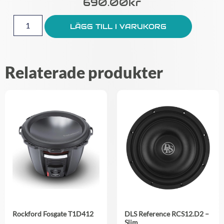
690.00
Kr
LÄGG TILL I VARUKORG
Relaterade produkter
Rockford Fosgate T1D412
DLS Reference RCS12.D2 –
Slim