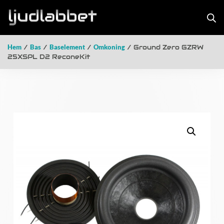
Hem
/
Bas
/
Baselement
/
Omkoning
/ Ground Zero GZRW
25XSPL D2 ReconeKit