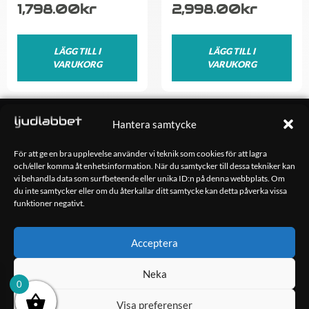
1,798.00
kr
2,998.00
kr
LÄGG TILL I
LÄGG TILL I
VARUKORG
VARUKORG
OM OSS
Hantera samtycke
Ljudlabbet är en del av Kungshamns Bildepå – Ljudlabbet i
Sotenäs AB.
För att ge en bra upplevelse använder vi teknik som cookies för att lagra
och/eller komma åt enhetsinformation. När du samtycker till dessa tekniker kan
vi behandla data som surfbeteende eller unika ID:n på denna webbplats. Om
KONTAKT
du inte samtycker eller om du återkallar ditt samtycke kan detta påverka vissa
Klippsjövägen 5
funktioner negativt.
456 34 Kungshamn
info@ljudlabbet.nu
Acceptera
Neka
0
Visa preferenser