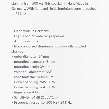
starting from 500 Hz. This speaker in HandMade in
Germany. With light and rigid aluminium cone it reaches
to 24 kHz.
– Handmade in Germany
– High-end 1.6” wide range speaker
– Aluminum cone
– Black anodized aluminum housing with coupled
chamber
– outer diameter: 54 mm
– mounting diameter: 48 mm
– mounting depth: 39 mm
– voice coil diameter: 0.63”
– cone material: Aluminium
– Power handling RMS: 50 W
– Power handling peak: 80 W
– Impedance: 4 Ohm
– Sensitivity: 84 dB (2.83V/1m)
– Frequency response: 500 Hz – 24 KHz.