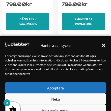
798.00
kr
798.00
kr
LÄGG TILL I
LÄGG TILL I
VARUKORG
VARUKORG
OM OSS
Hantera samtycke
Ljudlabbet är en del av Kungshamns Bildepå – Ljudlabbet i
Sotenäs AB.
För att ge en bra upplevelse använder vi teknik som cookies för att lagra
och/eller komma åt enhetsinformation. När du samtycker till dessa tekniker kan
vi behandla data som surfbeteende eller unika ID:n på denna webbplats. Om
KONTAKT
du inte samtycker eller om du återkallar ditt samtycke kan detta påverka vissa
Klippsjövägen 5
funktioner negativt.
456 34 Kungshamn
info@ljudlabbet.nu
Acceptera
Neka
0
Visa preferenser