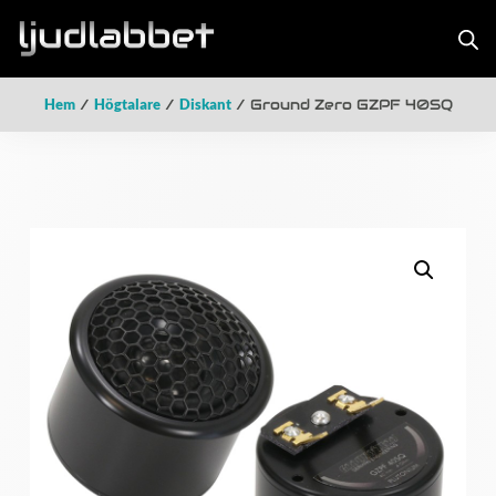
Hem
/
Högtalare
/
Diskant
/ Ground Zero GZPF 40SQ