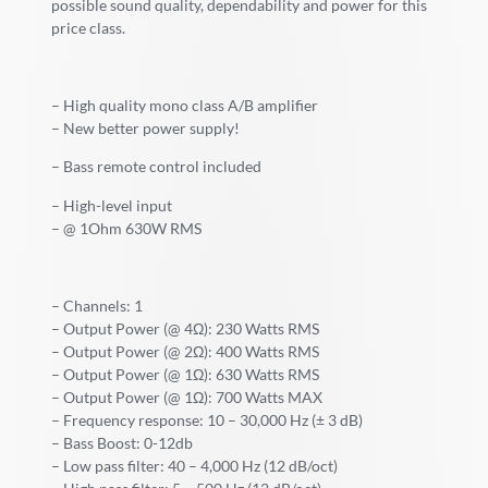
possible sound quality, dependability and power for this
price class.
– High quality mono class A/B amplifier
– New better power supply!
– Bass remote control included
– High-level input
– @ 1Ohm 630W RMS
– Channels: 1
– Output Power (@ 4Ω): 230 Watts RMS
– Output Power (@ 2Ω): 400 Watts RMS
– Output Power (@ 1Ω): 630 Watts RMS
– Output Power (@ 1Ω): 700 Watts MAX
– Frequency response: 10 – 30,000 Hz (± 3 dB)
– Bass Boost: 0-12db
– Low pass filter: 40 – 4,000 Hz (12 dB/oct)