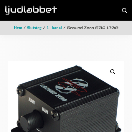
Hem
/
Slutsteg
/
1 - kanal
/ Ground Zero GZIA 1.700