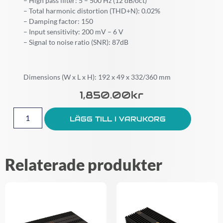
– High pass filter: 5 – 500 Hz (12 dB/oct)
– Total harmonic distortion (THD+N): 0.02%
– Damping factor: 150
– Input sensitivity: 200 mV – 6 V
– Signal to noise ratio (SNR): 87dB
Dimensions (W x L x H): 192 x 49 x 332/360 mm
1,850.00
Kr
LÄGG TILL I VARUKORG
Relaterade produkter