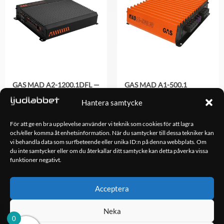
GAS MAD A2-1200.1DFL —
GAS MAD A1-500.1
1200 WRMS
1,298.00
kr
Hantera samtycke
2,198.00
kr
För att ge en bra upplevelse använder vi teknik som cookies för att lagra
och/eller komma åt enhetsinformation. När du samtycker till dessa tekniker kan
LÄGG TILL I
LÄGG TILL I
vi behandla data som surfbeteende eller unika ID:n på denna webbplats. Om
VARUKORG
VARUKORG
du inte samtycker eller om du återkallar ditt samtycke kan detta påverka vissa
funktioner negativt.
Acceptera
OM OSS
Ljudlabbet är en del av Kungshamns Bildepå – Ljudlabbet i
Neka
Sotenäs AB.
0