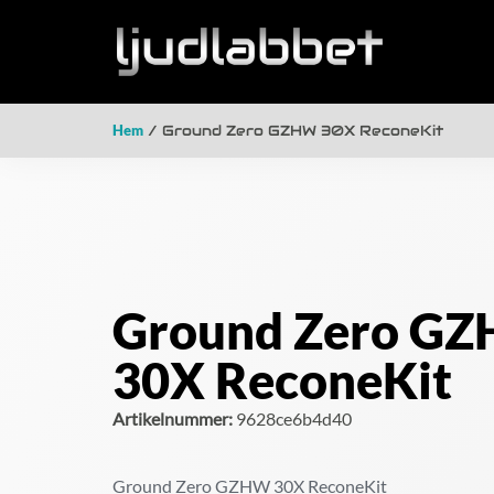
Hem
/ Ground Zero GZHW 30X ReconeKit
Ground Zero G
30X ReconeKit
Artikelnummer:
9628ce6b4d40
Ground Zero GZHW 30X ReconeKit