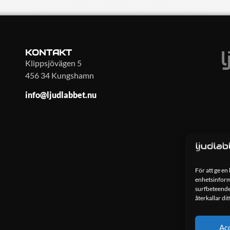
KONTAKT
Klippsjövägen 5
456 34 Kungshamn
info@ljudlabbet.nu
För att ge en
enhetsinforma
surfbeteende
återkallar di
Ac