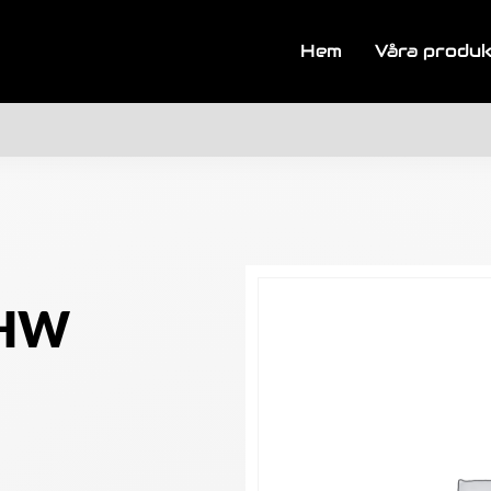
Hem
Våra produ
ZHW