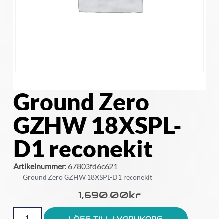
Ground Zero
GZHW 18XSPL-
D1 reconekit
Artikelnummer:
67803fd6c621
Ground Zero GZHW 18XSPL-D1 reconekit
1,690.00
Kr
LÄGG TILL I VARUKORG