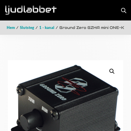
Hem
/
Slutsteg
/
1 - kanal
/ Ground Zero GZHA mini ONE-K