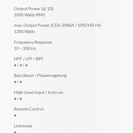
Output Power (@ 1Ω)
1000 Watts RMS
max. Output Power (CEA-2006A / 10%THD+N)
1200 Watts
Frequency Response
10 – 200 Hz
HPF / LPF / BPF
● / ● / ●
Bass Boost / Phasenregelung
● / ●
High-Level Input / Auto-on
● / ●
Remote Control
●
Linkmode
●