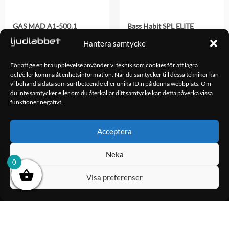
GAS MAD A1-500.1
Bass Habit SPL ELITE
1800.5DF
1,298.00
kr
Hantera samtycke
4,998.00
kr
För att ge en bra upplevelse använder vi teknik som cookies för att lagra
och/eller komma åt enhetsinformation. När du samtycker till dessa tekniker kan
LÄGG TILL I
LÄGG TILL I
vi behandla data som surfbeteende eller unika ID:n på denna webbplats. Om
VARUKORG
VARUKORG
du inte samtycker eller om du återkallar ditt samtycke kan detta påverka vissa
funktioner negativt.
Acceptera
OM OSS
Ljudlabbet är en del av Kungshamns Bildepå – Ljudlabbet i
Neka
Sotenäs AB.
0
KONTAKT
Visa preferenser
Klippsjövägen 5
456 34 Kungshamn
info@ljudlabbet.nu