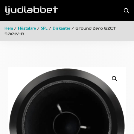
Hem
/
Högtalare
/
SPL
/
Diskanter
/ Ground Zero GZCT
500IV-B