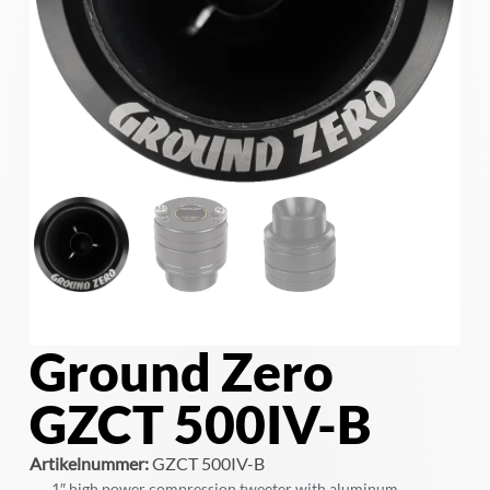
Ground Zero
GZCT 500IV-B
Artikelnummer:
GZCT 500IV-B
1″ high power compression tweeter with aluminum