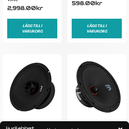
598.00
kr
2,998.00
kr
LÄGG TILL I
LÄGG TILL I
VARUKORG
VARUKORG
Bass Habit SPL Elite
Bass Habit SPL Elite