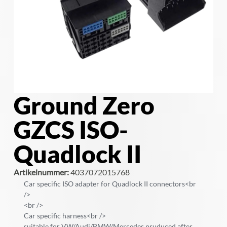
Ground Zero
GZCS ISO-
Quadlock II
Artikelnummer:
4037072015768
Car specific ISO adapter for Quadlock II connectors<br
/>
<br />
Car specific harness<br />
suitable for VW/Audi/BMW/Mercedes pruduced after