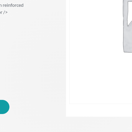
h reinforced
r />