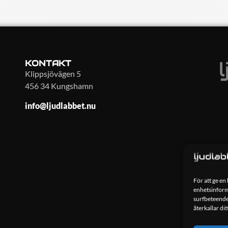
KONTAKT
Klippsjövägen 5
456 34 Kungshamn
info@ljudlabbet.nu
För att ge en
enhetsinforma
surfbeteende
återkallar di