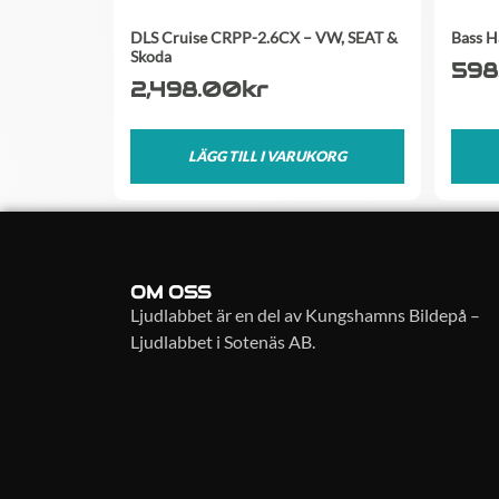
DLS Cruise CRPP-2.6CX – VW, SEAT &
Bass H
Skoda
598
2,498.00
kr
LÄGG TILL I VARUKORG
OM OSS
Ljudlabbet är en del av Kungshamns Bildepå –
Ljudlabbet i Sotenäs AB.