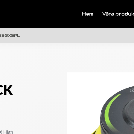
Hem
Våra produ
 250XSPL
CK
! High