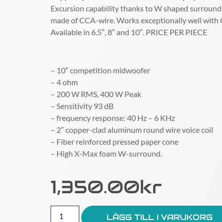
Excursion capability thanks to W shaped surround. 
made of CCA-wire. Works exceptionally well with
Available in 6.5″, 8″ and 10″. PRICE PER PIECE
– 10″ competition midwoofer
– 4 ohm
– 200 W RMS, 400 W Peak
– Sensitivity 93 dB
– frequency response: 40 Hz – 6 KHz
– 2″ copper-clad aluminum round wire voice coil
– Fiber reinforced pressed paper cone
– High X-Max foam W-surround.
1,350.00
Kr
LÄGG TILL I VARUKORG