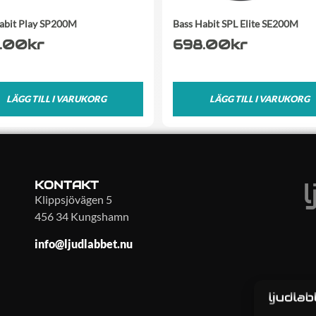
abit Play SP200M
Bass Habit SPL Elite SE200M
.00
kr
698.00
kr
LÄGG TILL I VARUKORG
LÄGG TILL I VARUKORG
KONTAKT
Klippsjövägen 5
456 34 Kungshamn
info@ljudlabbet.nu