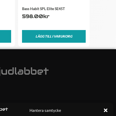
Bass Habit SPL Elite SE45T
598.00
kr
LÄGG TILL I VARUKORG
Hantera samtycke