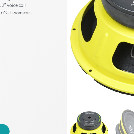
2″ voice coil
 GZCT tweeters.