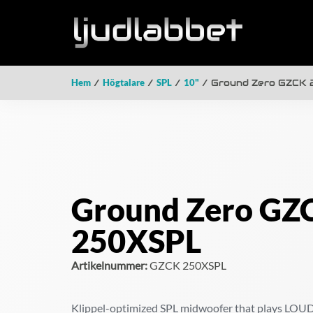
Hem
/
Högtalare
/
SPL
/
10"
/ Ground Zero GZCK
Ground Zero GZ
250XSPL
Artikelnummer:
GZCK 250XSPL
Klippel-optimized SPL midwoofer that plays LOUD