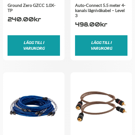
Ground Zero GZCC 1.0X-
Auto-Connect 5.5 meter 4-
TP
kanals lågnivåkabel – Level
3
240.00
kr
498.00
kr
LÄGG TILL I
LÄGG TILL I
VARUKORG
VARUKORG