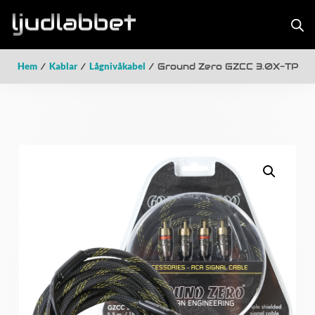
Hem
/
Kablar
/
Lågnivåkabel
/ Ground Zero GZCC 3.0X-TP