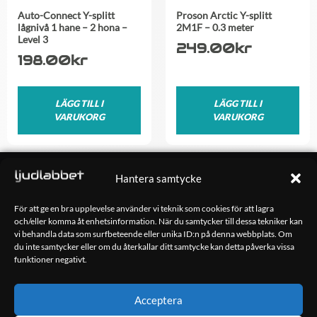
Auto-Connect Y-splitt
Proson Arctic Y-splitt
lågnivå 1 hane – 2 hona –
2M1F – 0.3 meter
Level 3
249.00
kr
198.00
kr
LÄGG TILL I
LÄGG TILL I
VARUKORG
VARUKORG
OM OSS
Hantera samtycke
Ljudlabbet är en del av Kungshamns Bildepå – Ljudlabbet i
Sotenäs AB.
För att ge en bra upplevelse använder vi teknik som cookies för att lagra
och/eller komma åt enhetsinformation. När du samtycker till dessa tekniker kan
vi behandla data som surfbeteende eller unika ID:n på denna webbplats. Om
KONTAKT
du inte samtycker eller om du återkallar ditt samtycke kan detta påverka vissa
Klippsjövägen 5
funktioner negativt.
456 34 Kungshamn
info@ljudlabbet.nu
Acceptera