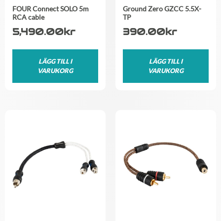
FOUR Connect SOLO 5m
Ground Zero GZCC 5.5X-
RCA cable
TP
5,490.00
kr
390.00
kr
LÄGG TILL I
LÄGG TILL I
VARUKORG
VARUKORG