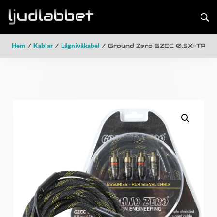
Hem
/
Kablar
/
Lågnivåkabel
/ Ground Zero GZCC 0.5X-TP