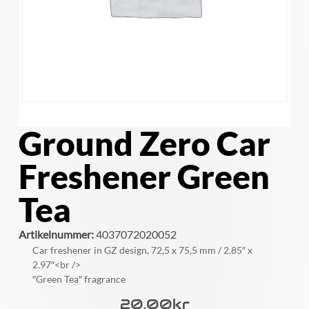
Ground Zero Car
Freshener Green
Tea
Artikelnummer:
4037072020052
Car freshener in GZ design, 72,5 x 75,5 mm / 2.85″ x
2.97″<br />
″Green Tea″ fragrance
20.00
Kr