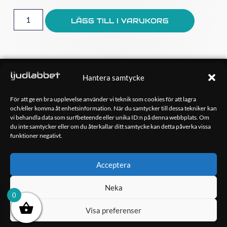
LÄGG TILL I VARUKORG
OM OSS
Hantera samtycke
Ljudlabbet är en del av Kungshamns Bildepå – Ljudlabbet i
Sotenäs AB.
För att ge en bra upplevelse använder vi teknik som cookies för att lagra
och/eller komma åt enhetsinformation. När du samtycker till dessa tekniker kan
vi behandla data som surfbeteende eller unika ID:n på denna webbplats. Om
KONTAKT
du inte samtycker eller om du återkallar ditt samtycke kan detta påverka vissa
Klippsjövägen 5
funktioner negativt.
456 34 Kungshamn
info@ljudlabbet.nu
Acceptera
Neka
0
Visa preferenser
Copyright 2023 Ljudlabbet i Sotenäs AB – Hemsida skapad av
Kimsoft Media AB