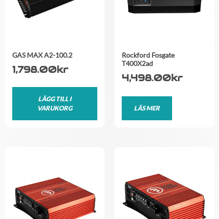
GAS MAX A2-100.2
Rockford Fosgate
T400X2ad
1,798.00
kr
4,498.00
kr
LÄGG TILL I
VARUKORG
LÄS MER