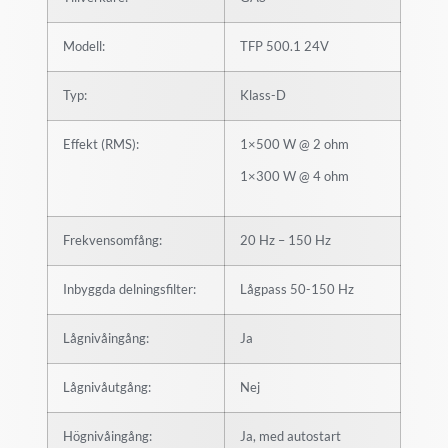
Modell:
TFP 500.1 24V
Typ:
Klass-D
Effekt (RMS):
1×500 W @ 2 ohm
1×300 W @ 4 ohm
Frekvensomfång:
20 Hz – 150 Hz
Inbyggda delningsfilter:
Lågpass 50-150 Hz
Lågnivåingång:
Ja
Lågnivåutgång:
Nej
Högnivåingång:
Ja, med autostart