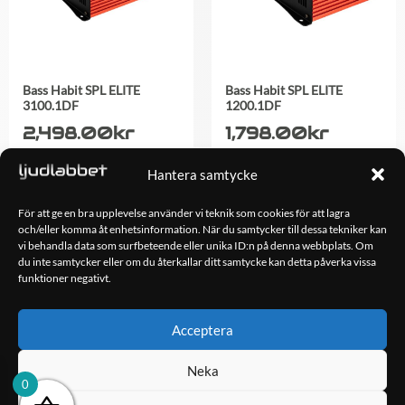
Bass Habit SPL ELITE
Bass Habit SPL ELITE
3100.1DF
1200.1DF
2,498.00
kr
1,798.00
kr
Hantera samtycke
LÄGG TILL I
LÄGG TILL I
VARUKORG
VARUKORG
För att ge en bra upplevelse använder vi teknik som cookies för att lagra
och/eller komma åt enhetsinformation. När du samtycker till dessa tekniker kan
vi behandla data som surfbeteende eller unika ID:n på denna webbplats. Om
du inte samtycker eller om du återkallar ditt samtycke kan detta påverka vissa
OM OSS
funktioner negativt.
Ljudlabbet är en del av Kungshamns Bildepå – Ljudlabbet i
Sotenäs AB.
Acceptera
KONTAKT
Neka
Klippsjövägen 5
0
456 34 Kungshamn