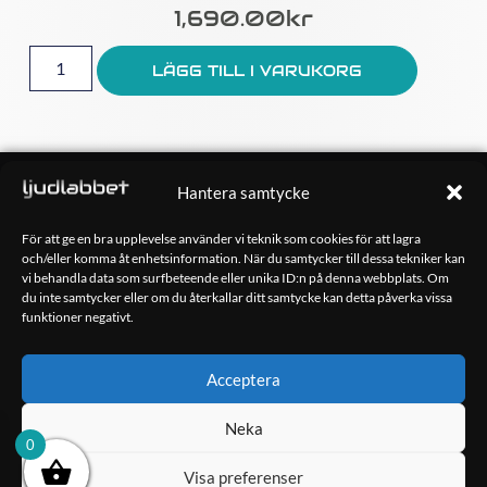
1,690.00
Kr
LÄGG TILL I VARUKORG
OM OSS
Hantera samtycke
Ljudlabbet är en del av Kungshamns Bildepå – Ljudlabbet i
Sotenäs AB.
För att ge en bra upplevelse använder vi teknik som cookies för att lagra
och/eller komma åt enhetsinformation. När du samtycker till dessa tekniker kan
vi behandla data som surfbeteende eller unika ID:n på denna webbplats. Om
KONTAKT
du inte samtycker eller om du återkallar ditt samtycke kan detta påverka vissa
Klippsjövägen 5
funktioner negativt.
456 34 Kungshamn
info@ljudlabbet.nu
Acceptera
Neka
0
Visa preferenser