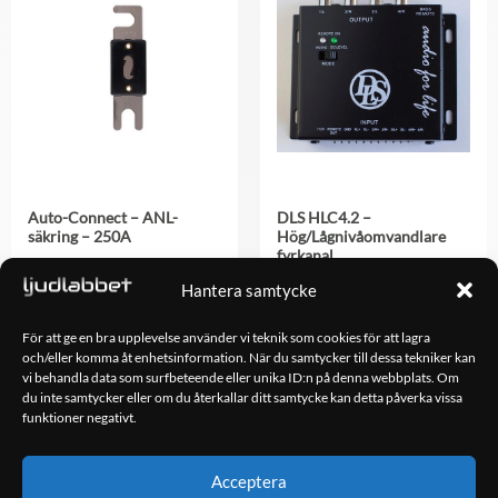
Auto-Connect – ANL-
DLS HLC4.2 –
säkring – 250A
Hög/Lågnivåomvandlare
fyrkanal
59.00
kr
998.00
kr
Hantera samtycke
För att ge en bra upplevelse använder vi teknik som cookies för att lagra
LÄGG TILL I
LÄGG TILL I
och/eller komma åt enhetsinformation. När du samtycker till dessa tekniker kan
VARUKORG
VARUKORG
vi behandla data som surfbeteende eller unika ID:n på denna webbplats. Om
du inte samtycker eller om du återkallar ditt samtycke kan detta påverka vissa
funktioner negativt.
OM OSS
Acceptera
Ljudlabbet är en del av Kungshamns Bildepå – Ljudlabbet i