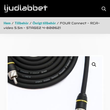
Hem
/
Tillbehör
/
Övrigt tillbehör
/ FOUR Connect – RCA-
video 5.5m – STAGE2 4-800621