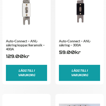
Auto-Connect – ANL-
Auto-Connect – ANL-
säkring koppar/keramsik –
säkring – 300A
400A
59.00
kr
129.00
kr
LÄGG TILL I
LÄGG TILL I
VARUKORG
VARUKORG