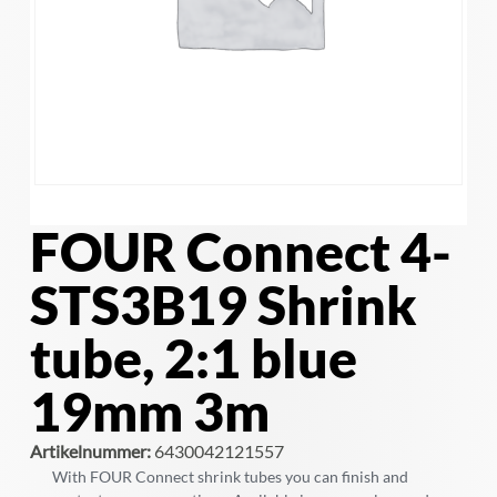
FOUR Connect 4-
STS3B19 Shrink
tube, 2:1 blue
19mm 3m
Artikelnummer:
6430042121557
With FOUR Connect shrink tubes you can finish and