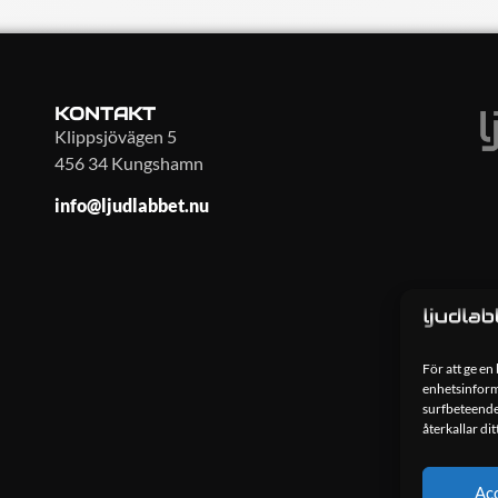
KONTAKT
Klippsjövägen 5
456 34 Kungshamn
info@ljudlabbet.nu
För att ge en
enhetsinforma
surfbeteende
återkallar di
Ac