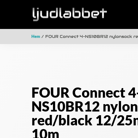
Hem
/ FOUR Connect 4-NS10BR12 nylonsock r
FOUR Connect 4
NS10BR12 nylon
red/black 12/2
10m