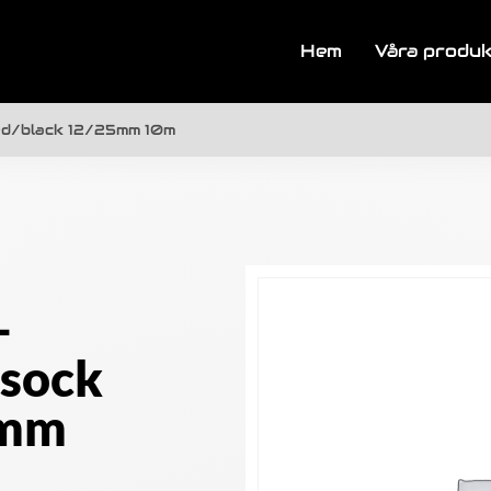
Hem
Våra produ
ed/black 12/25mm 10m
-
sock
5mm